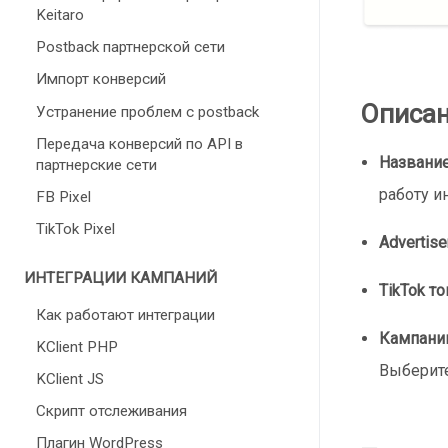
Keitaro
Postback партнерской сети
Импорт конверсий
Описан
Устранение проблем с postback
Передача конверсий по API в
Названи
партнерские сети
работу и
FB Pixel
TikTok Pixel
Advertise
ИНТЕГРАЦИИ КАМПАНИЙ
TikTok т
Как работают интеграции
Кампани
KClient PHP
Выберите
KClient JS
Скрипт отслеживания
Плагин WordPress