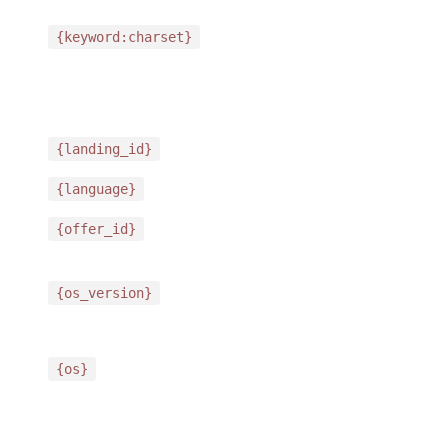
{keyword:charset}
{landing_id}
{language}
{offer_id}
{os_version}
{os}