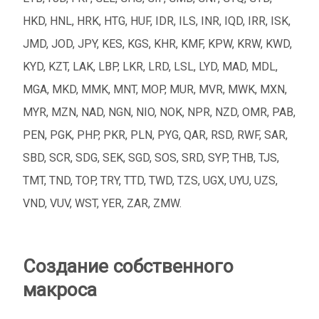
HKD, HNL, HRK, HTG, HUF, IDR, ILS, INR, IQD, IRR, ISK,
JMD, JOD, JPY, KES, KGS, KHR, KMF, KPW, KRW, KWD,
KYD, KZT, LAK, LBP, LKR, LRD, LSL, LYD, MAD, MDL,
MGA, MKD, MMK, MNT, MOP, MUR, MVR, MWK, MXN,
MYR, MZN, NAD, NGN, NIO, NOK, NPR, NZD, OMR, PAB,
PEN, PGK, PHP, PKR, PLN, PYG, QAR, RSD, RWF, SAR,
SBD, SCR, SDG, SEK, SGD, SOS, SRD, SYP, THB, TJS,
TMT, TND, TOP, TRY, TTD, TWD, TZS, UGX, UYU, UZS,
VND, VUV, WST, YER, ZAR, ZMW.
Создание собственного
макроса