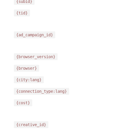
{subid}
{tid}
{ad_campaign_id}
{browser_version}
{browser}
{city:lang}
{connection_type:lang}
{cost}
{creative_id}