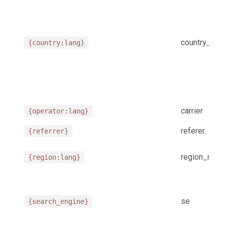
country_na
{country:lang}
carrier
{operator:lang}
referer
{referrer}
region_nam
{region:lang}
se
{search_engine}