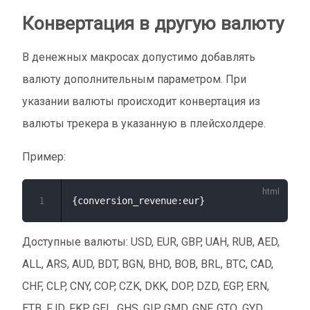
Конвертация в другую валюту
В денежных макросах допустимо добавлять
валюту дополнительным параметром. При
указании валюты происходит конвертация из
валюты трекера в указанную в плейсхолдере.
Пример:
1
Доступные валюты: USD, EUR, GBP, UAH, RUB, AED,
ALL, ARS, AUD, BDT, BGN, BHD, BOB, BRL, BTC, CAD,
CHF, CLP, CNY, COP, CZK, DKK, DOP, DZD, EGP, ERN,
ETB, FJD, FKP, GEL, GHS, GIP, GMD, GNF, GTQ, GYD,