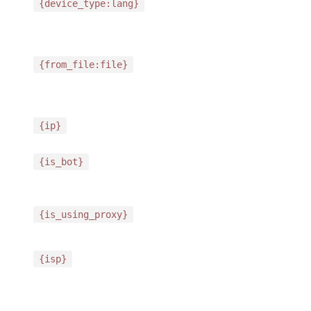
{device_type:lang}
{from_file:file}
{ip}
{is_bot}
{is_using_proxy}
{isp}