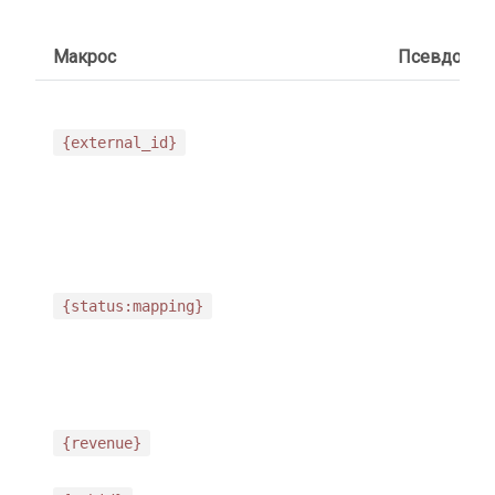
Макрос
Псевдоним
{external_id}
{status:mapping}
{revenue}