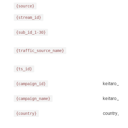
{source}
{stream_id}
{sub_id_1-30}
{traffic_source_name}
{ts_id}
keitaro_cam
{campaign_id}
keitaro_ca
{campaign_name}
country_cod
{country}