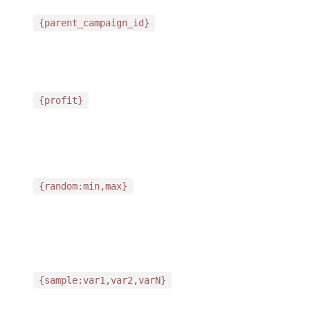
{parent_campaign_id}
{profit}
{random:min,max}
{sample:var1,var2,varN}