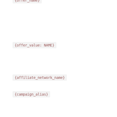
{offer_name}
{offer_value: NAME}
{affiliate_network_name}
{campaign_alias}