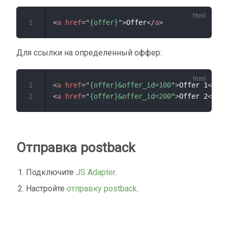
1
<
a
href
=
"
{offer}
"
>
Offer
</
a
>
Для ссылки на определенный оффер:
1
<
a
href
=
"
{offer}&offer_id=100
"
>
Offer 1
</
a
>
2
<
a
href
=
"
{offer}&offer_id=200
"
>
Offer 2
</
a
>
Отправка postback
Подключите
JS Adapter
.
Настройте
отправку postback
.